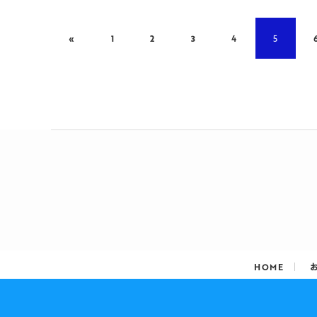
«
1
2
3
4
5
HOME