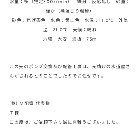
水量：多（推定300ℓ/min） 鉄分：反応無し 砂量：
僅か（礫混じり粗砂）
砂色：焦げ茶色 水色：黄土色 水温：11.0℃ 外気
温：21.0℃ 天候：晴れ
六曜：大安 海抜：75ｍ
この先のポンプ交換及び配管工事は、元請けの水道屋さ
んがされるとのことでしたのでお任せです。
(株) Ｍ配管 代表様
Ｔ様
この度は、ご依頼下さり誠に有難うございました。