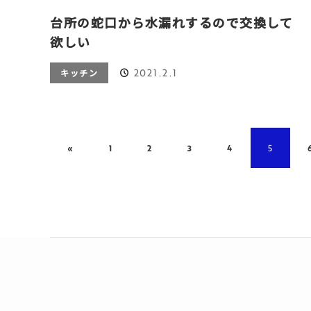
台所の蛇口から水漏れするので交換して
欲しい
2021.2.1
キッチン
«
1
2
3
4
5