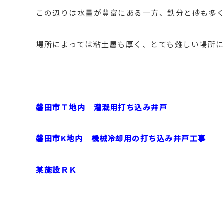
この辺りは水量が豊富にある一方、鉄分と砂も多
場所によっては粘土層も厚く、とても難しい場所
磐田市Ｔ地内 灌漑用打ち込み井戸
磐田市K地内 機械冷却用の打ち込み井戸工事
某施設ＲＫ