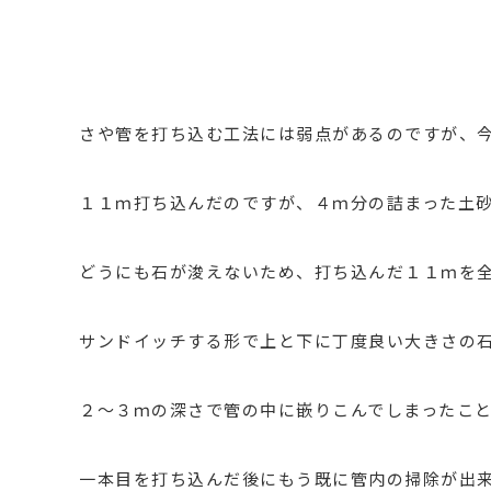
さや管を打ち込む工法には弱点があるのですが、
１１ｍ打ち込んだのですが、４ｍ分の詰まった土
どうにも石が浚えないため、打ち込んだ１１ｍを
サンドイッチする形で上と下に丁度良い大きさの
２～３ｍの深さで管の中に嵌りこんでしまったこ
一本目を打ち込んだ後にもう既に管内の掃除が出