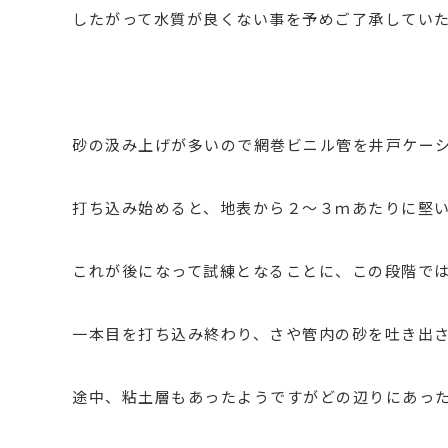
したがって水質が良くない事を予めご了承してい
砂の汲み上げが多いので網巻ビニル管を井戸ケー
打ち込み始めると、地表から２～３ｍあたりに堅
これが後になって試練となることに、この段階で
一本目を打ち込み終わり、さや管内の砂を吐き出
途中、粘土層もあったようですがどの辺りにあっ